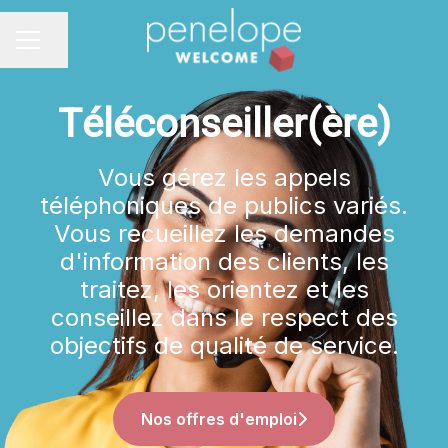
Partager la page
MENU CARRIÈRE
Téléconseiller(ère)
Vous gérez les appels
téléphoniques de publics variés.
Vous recueillez les demandes
d'information des clients, les
traitez, les orientez et les
conseillez dans le respect des
objectifs de qualité de service.
Nos offres d'emploi