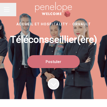
Partager la page
MENU CARRIÈRE
ACCUEIL ET HOSPITALITY
·
ORVAULT
Téléconsseillier(ère)
Postuler