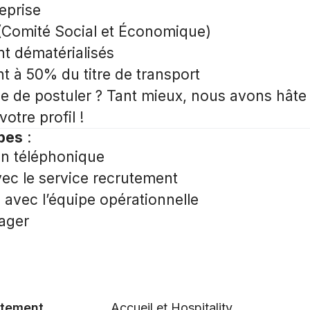
eprise
(Comité Social et Économique)
nt dématérialisés
à 50% du titre de transport
e de postuler ? Tant mieux, nous avons hâte 
otre profil !
apes
:
on téléphonique
vec le service recrutement
 avec l’équipe opérationnelle
ager
tement
Accueil et Hospitality