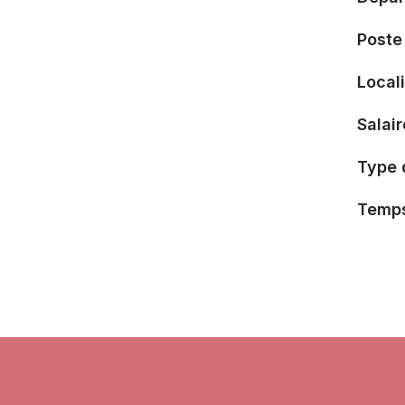
Poste
Local
Salai
Type 
Temps