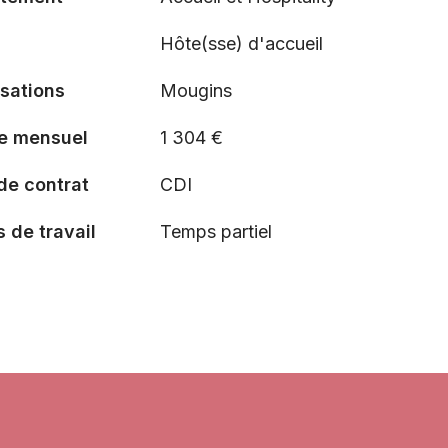
Hôte(sse) d'accueil
isations
Mougins
re mensuel
1 304 €
de contrat
CDI
 de travail
Temps partiel