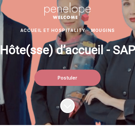
ACCUEIL ET HOSPITALITY
·
MOUGINS
Hôte(sse) d’accueil - SA
Postuler