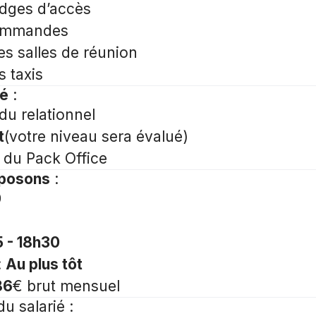
dges d’accès
commandes
es salles de réunion
s taxis
hé
:
du relationnel
t
(votre niveau sera évalué)
 du Pack Office
oposons
:
0
5 - 18h30
:
Au plus tôt
86
€ brut mensuel
du salarié
: