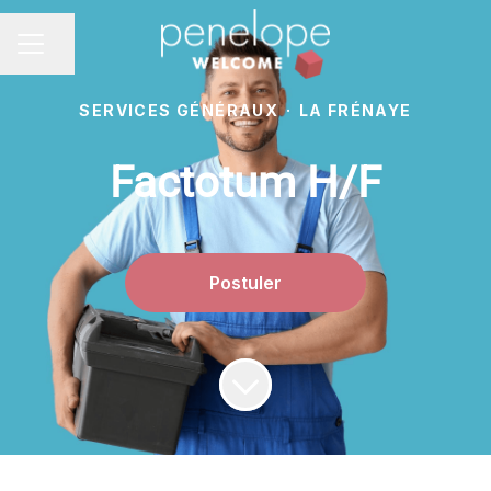
Partager la page
MENU CARRIÈRE
SERVICES GÉNÉRAUX
·
LA FRÉNAYE
Factotum H/F
Postuler