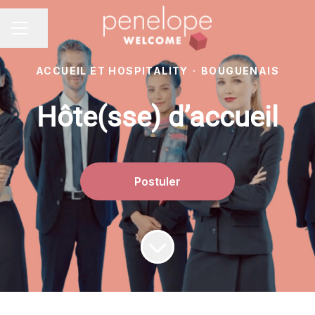
Partager la page
MENU CARRIÈRE
ACCUEIL ET HOSPITALITY
·
BOUGUENAIS
Hôte(sse) d’accueil
Postuler