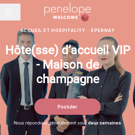
Partager la page
MENU CARRIÈRE
ACCUEIL ET HOSPITALITY
·
ÉPERNAY
Hôte(sse) d’accueil VIP
- Maison de
champagne
Postuler
Nous répondons généralement sous
deux semaines