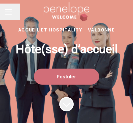
Partager la page
MENU CARRIÈRE
ACCUEIL ET HOSPITALITY
·
VALBONNE
Hôte(sse) d’accueil
Postuler