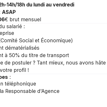
2h-14h/18h du lundi au vendredi
:
ASAP
06
€ brut mensuel
du salarié
:
eprise
(Comité Social et Économique)
nt dématérialisés
à 50% du titre de transport
e de postuler ? Tant mieux, nous avons hâte 
otre profil !
apes
:
on téléphonique
 la Responsable d'Agence