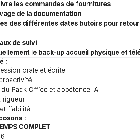
uivre les commandes de fournitures
ivage de la documentation
rtes des différentes dates butoirs pour retou
aux de suivi
ellement le back-up accueil physique et té
hé
:
ession orale et écrite
proactivité
 du Pack Office et appétence IA
 rigueur
t fiabilité
oposons
:
TEMPS COMPLET
86