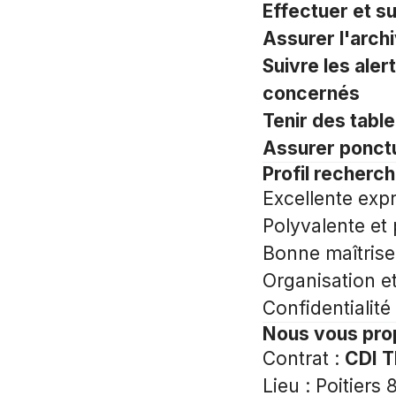
Effectuer et s
Assurer l'arch
Suivre les ale
concernés
Tenir des table
Assurer ponctu
Profil recherc
Excellente expr
Polyvalente et 
Bonne maîtrise
Organisation et
Confidentialité e
Nous vous pr
Contrat :
CDI 
Lieu : Poitiers 