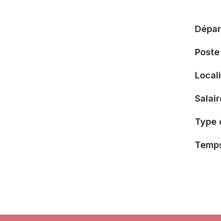
Dépar
Poste
Local
Salai
Type 
Temps