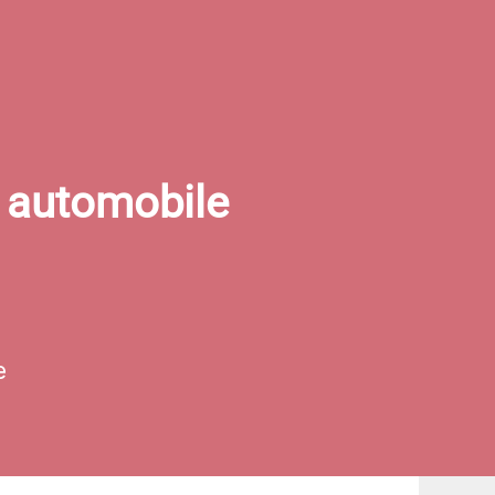
r automobile
e