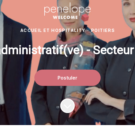
ACCUEIL ET HOSPITALITY
·
POITIERS
dministratif(ve) - Secteu
Postuler