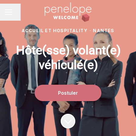
Partager la page
MENU CARRIÈRE
ACCUEIL ET HOSPITALITY
·
NANTES
Hôte(sse) volant(e)
véhiculé(e)
Postuler